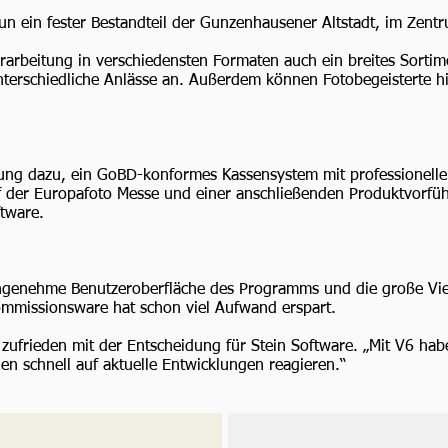
un ein fester Bestandteil der Gunzenhausener Altstadt, im Zent
rarbeitung in verschiedensten Formaten auch ein breites Sortim
 unterschiedliche Anlässe an. Außerdem können Fotobegeisterte
itung dazu, ein GoBD-konformes Kassensystem mit professionell
f der Europafoto Messe und einer anschließenden Produktvorfüh
ftware.
genehme Benutzeroberfläche des Programms und die große Viel
mmissionsware hat schon viel Aufwand erspart.
te zufrieden mit der Entscheidung für Stein Software. „Mit V6 ha
en schnell auf aktuelle Entwicklungen reagieren.“